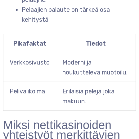
Pelaajien palaute on tärkeä osa
kehitystä.
Pikafaktat
Tiedot
Verkkosivusto
Moderni ja
houkutteleva muotoilu.
Pelivalikoima
Erilaisia pelejä joka
makuun.
Miksi nettikasinoiden
yhteistyöt merkittävien