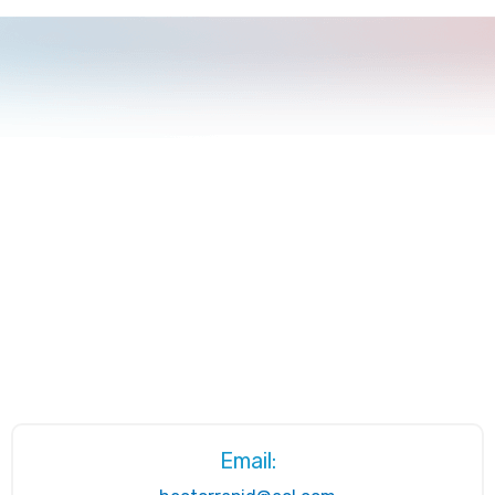
Email: