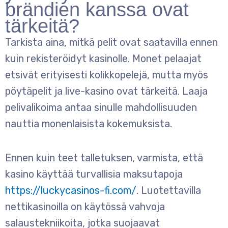
brändien kanssa ovat
tärkeitä?
Tarkista aina, mitkä pelit ovat saatavilla ennen
kuin rekisteröidyt kasinolle. Monet pelaajat
etsivät erityisesti kolikkopelejä, mutta myös
pöytäpelit ja live-kasino ovat tärkeitä. Laaja
pelivalikoima antaa sinulle mahdollisuuden
nauttia monenlaisista kokemuksista.
Ennen kuin teet talletuksen, varmista, että
kasino käyttää turvallisia maksutapoja
https://luckycasinos-fi.com/
. Luotettavilla
nettikasinoilla on käytössä vahvoja
salaustekniikoita, jotka suojaavat