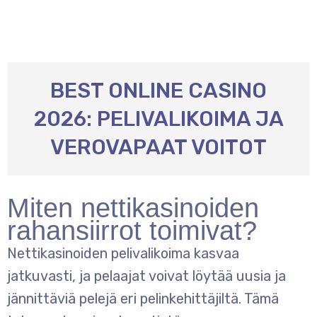
BEST ONLINE CASINO
2026: PELIVALIKOIMA JA
VEROVAPAAT VOITOT
Miten nettikasinoiden
rahansiirrot toimivat?
Nettikasinoiden pelivalikoima kasvaa
jatkuvasti, ja pelaajat voivat löytää uusia ja
jännittäviä pelejä eri pelinkehittäjiltä. Tämä