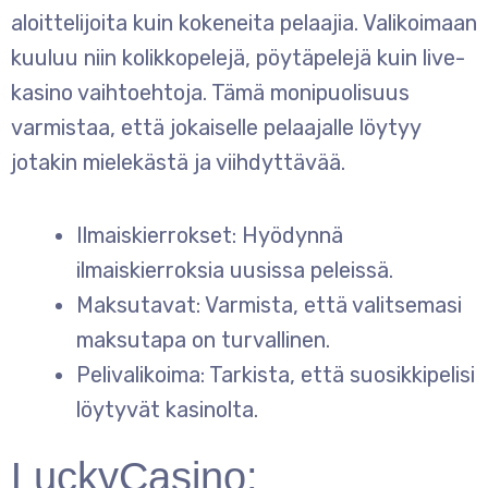
aloittelijoita kuin kokeneita pelaajia. Valikoimaan
kuuluu niin kolikkopelejä, pöytäpelejä kuin live-
kasino vaihtoehtoja. Tämä monipuolisuus
varmistaa, että jokaiselle pelaajalle löytyy
jotakin mielekästä ja viihdyttävää.
Ilmaiskierrokset: Hyödynnä
ilmaiskierroksia uusissa peleissä.
Maksutavat: Varmista, että valitsemasi
maksutapa on turvallinen.
Pelivalikoima: Tarkista, että suosikkipelisi
löytyvät kasinolta.
LuckyCasino: